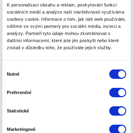
vyřídit během chvilky, což přispívá ke komfortu a
K personalizaci obsahu a reklam, poskytování funkcí
možnosti reagovat na nenadálé finanční potřeby
sociálních médií a analýze naší návštěvnosti využíváme
bez prodlev.
soubory cookie. Informace o tom, jak náš web používáte,
sdílíme se svými partnery pro sociální média, inzerci a
🎯 Proměna image
analýzy. Partneři tyto údaje mohou zkombinovat s
nebankovních řešení
dalšími informacemi, které jste jim poskytli nebo které
získali v důsledku toho, že používáte jejich služby.
Za posledních 10 let se změnil i celkový obraz
nebankovního trhu. Dříve k němu část zájemců
přistupovala s obavami, dnes už je vnímán jako
Výběr
Nutné
jedna z mnoha cest, jak řešit individuální finanční
souhlasu
potřeby. Přispěla k tomu i větší informovanost
uživatelů. Na internetu lze dohledat řadu
Preferenční
užitečných článků, diskusních fór nebo recenzí, kde
lidé sdílejí své zkušenosti.
Společenské klima se proměnilo natolik, že využití
Statistické
nebankovních produktů přestalo být tabu. V mnoha
situacích lze pohodlně a hlavně rychle zajistit
prostředky na potřebné výdaje, aniž by bylo nutné
Marketingové