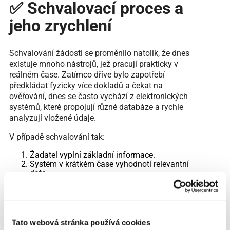
✅ Schvalovací proces a
jeho zrychlení
Schvalování žádosti se proměnilo natolik, že dnes
existuje mnoho nástrojů, jež pracují prakticky v
reálném čase. Zatímco dříve bylo zapotřebí
předkládat fyzicky více dokladů a čekat na
ověřování, dnes se často vychází z elektronických
systémů, které propojují různé databáze a rychle
analyzují vložené údaje.
V případě schvalování tak:
Žadatel vyplní základní informace.
Systém v krátkém čase vyhodnotí relevantní
data.
Dochází k rychlému sdělení předběžného
výsledku.
Výhodou je také to, že není nutné čekat na osobní
schůzku či hromadit papírové smlouvy. Vše lze
Tato webová stránka používá cookies