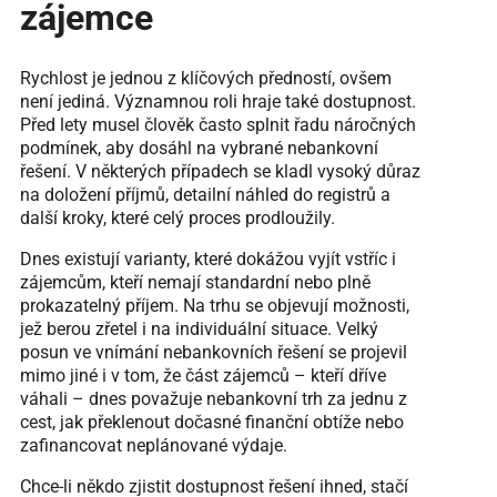
zájemce
Rychlost je jednou z klíčových předností, ovšem
není jediná. Významnou roli hraje také dostupnost.
Před lety musel člověk často splnit řadu náročných
podmínek, aby dosáhl na vybrané nebankovní
řešení. V některých případech se kladl vysoký důraz
na doložení příjmů, detailní náhled do registrů a
další kroky, které celý proces prodloužily.
Dnes existují varianty, které dokážou vyjít vstříc i
zájemcům, kteří nemají standardní nebo plně
prokazatelný příjem. Na trhu se objevují možnosti,
jež berou zřetel i na individuální situace. Velký
posun ve vnímání nebankovních řešení se projevil
mimo jiné i v tom, že část zájemců – kteří dříve
váhali – dnes považuje nebankovní trh za jednu z
cest, jak překlenout dočasné finanční obtíže nebo
zafinancovat neplánované výdaje.
Chce-li někdo zjistit dostupnost řešení ihned, stačí