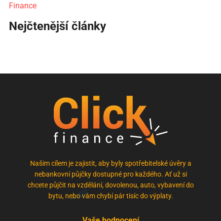
Finance
Nejčtenější články
Našim cílem je zajistit, aby byly spotřebitelské úvěry a
nebankovní půjčky dostupné pro každého. Ať už si
chcete půjčit na vzdělání, dovolenou, auto, vybavení do
bytu, nebo vám chybí pár tisíc do výplaty.
Vaše hodnocení