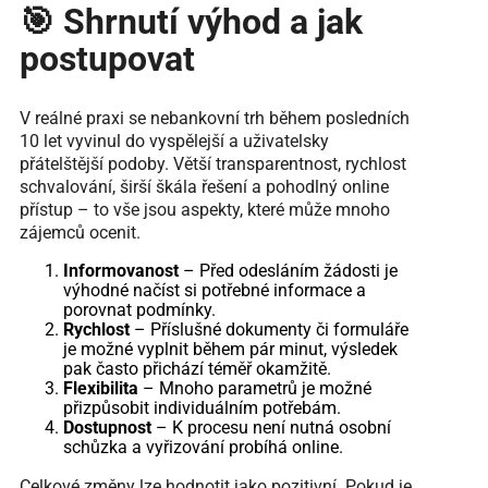
🎯 Shrnutí výhod a jak
postupovat
V reálné praxi se nebankovní trh během posledních
10 let vyvinul do vyspělejší a uživatelsky
přátelštější podoby. Větší transparentnost, rychlost
schvalování, širší škála řešení a pohodlný online
přístup – to vše jsou aspekty, které může mnoho
zájemců ocenit.
Informovanost
– Před odesláním žádosti je
výhodné načíst si potřebné informace a
porovnat podmínky.
Rychlost
– Příslušné dokumenty či formuláře
je možné vyplnit během pár minut, výsledek
pak často přichází téměř okamžitě.
Flexibilita
– Mnoho parametrů je možné
přizpůsobit individuálním potřebám.
Dostupnost
– K procesu není nutná osobní
schůzka a vyřizování probíhá online.
Celkové změny lze hodnotit jako pozitivní. Pokud je