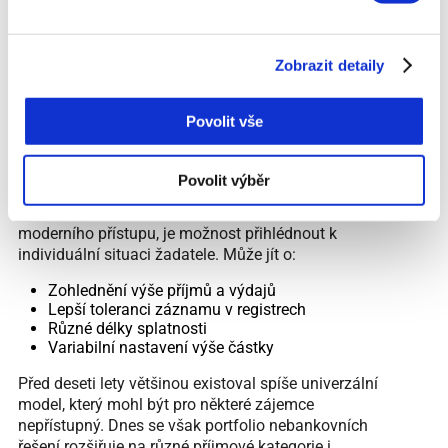
čelit složitým podmínkám. Přístup je mnohem
flexibilnější a nabízí se široká škála různých
parametrů od krátkodobých až po střednědobé
Zobrazit detaily
varianty.
📌 Důraz na individuální
Povolit vše
situace
Povolit výběr
Jednou z hlavních výhod, která vychází z
moderního přístupu, je možnost přihlédnout k
individuální situaci žadatele. Může jít o:
Zohlednění výše příjmů a výdajů
Lepší toleranci záznamu v registrech
Různé délky splatnosti
Variabilní nastavení výše částky
Před deseti lety většinou existoval spíše univerzální
model, který mohl být pro některé zájemce
nepřístupný. Dnes se však portfolio nebankovních
řešení rozšiřuje na různé příjmové kategorie i