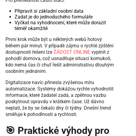
Pro přehlednost často stačí:
Připravit si základní osobní data
Zadat je do jednoduchého formuláře
Vyčkat na vyhodnocení, které může dorazit
téměř okamžitě
První krok může být u některých webů hotový
během pár minut. V případě zájmu o rychlé zjištění
dostupnosti řešení lze
ŽÁDOST ONLINE
vyplnit z
pohodlí domova, což usnadňuje situaci komukoli,
kdo nemá čas či chuť řešit administrativu dlouhým
osobním jednáním.
Digitalizace navíc přinesla zvýšenou míru
automatizace. Systémy dokážou rychle vyhodnotit
informace, které žadatel zadá, a zpětnou vazbu
poskytnout opravdu v krátkém čase. Už dávno
neplatí, že by se čekalo dny či týdny. Dnešní trend
směřuje k pohodlnosti a rychlosti.
🎯 Praktické výhody pro