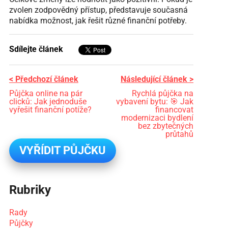
zvolen zodpovědný přístup, představuje současná
nabídka možnost, jak řešit různé finanční potřeby.
Sdílejte článek
< Předchozí článek
Následující článek >
Půjčka online na pár
Rychlá půjčka na
clicků: Jak jednoduše
vybavení bytu: 🎯 Jak
vyřešit finanční potíže?
financovat
modernizaci bydlení
bez zbytečných
průtahů
VYŘÍDIT PŮJČKU
Rubriky
Rady
Půjčky