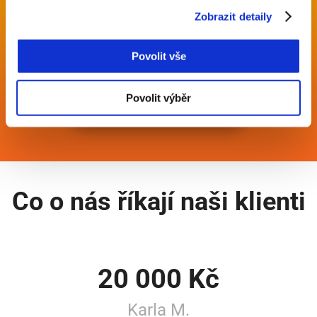
Online Žádost o
Zobrazit detaily
půjčku
Povolit vše
Povolit výběr
VYPLNIT FORMULÁŘ
Co o nás říkají naši klienti
20 000 Kč
Karla M.