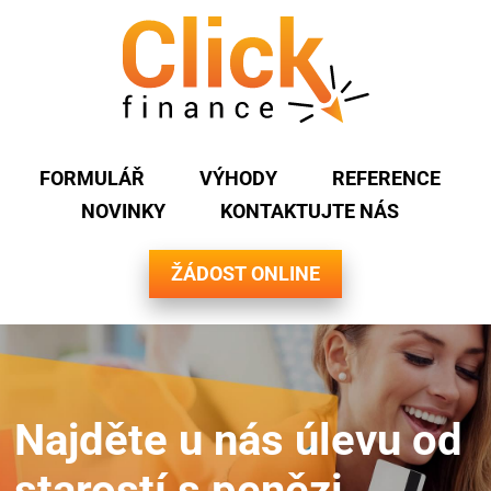
FORMULÁŘ
VÝHODY
REFERENCE
NOVINKY
KONTAKTUJTE NÁS
ŽÁDOST ONLINE
Najděte u nás úlevu od
starostí s penězi