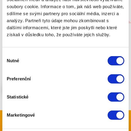
Možnost odkladu splátek
soubory cookie. Informace o tom, jak náš web používáte,
sdílíme se svými partnery pro sociální média, inzerci a
V případě pracovní neschopnosti nebo finanční tísně si
můžete splátky odložit.
analýzy. Partneři tyto údaje mohou zkombinovat s
dalšími informacemi, které jste jim poskytli nebo které
získali v důsledku toho, že používáte jejich služby.
Půjčka na cokoliv
Půjčka je bezúčelová a peníze můžete použít na cokoli
Výběr
jen chcete.
Nutné
souhlasu
Preferenční
MÁM ZÁJEM O PŮJČKU
Statistické
Marketingové