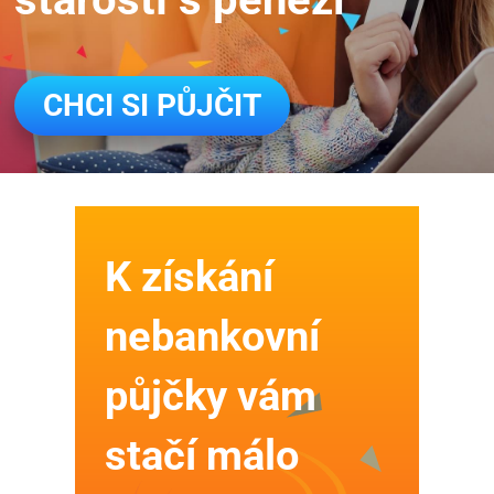
CHCI SI PŮJČIT
K získání
nebankovní
půjčky vám
stačí málo