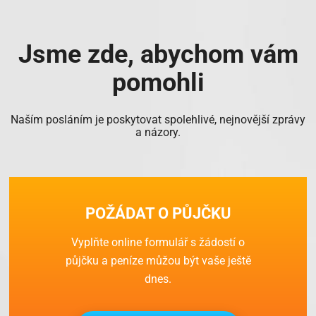
Jsme zde, abychom vám
pomohli
Naším posláním je poskytovat spolehlivé, nejnovější zprávy
a názory.
POŽÁDAT O PŮJČKU
Vyplňte online formulář s žádostí o
půjčku a peníze můžou být vaše ještě
dnes.