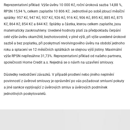
Reprezentativní příklad: Výše úvěru 10 000 Kč, roční úroková sazba 14,88 %,
RPSN 15,94 %, celkem zaplatíte 10 806 Kč. Jednotlivé po sobě jdoucí měsíční
splátky: 957 Kč, 947 Kč, 937 Kč, 926 Kč, 916 Kč, 906 Kč, 895 Kč, 885 Kč, 875
Kč, 864 Kč, 854 Kč a 844 Kč. Splátky a částka, kterou celkem zaplatíte, jsou
matematicky zaokrouhleny. Uvedené hodnoty platí za předpokladu čerpání
celé výše úvěru okamžitě, bezhotovostně, v plné výši, při výše uvedené úrokové
sazbě a bez poplatku, při poskytnutí revolvingového úvěru na období jednoho
roku a splacení ve 12 měsíčních splátkách se stejnou výší jistiny. Maximální
výše RPSN nepřesáhne 31,73%. Reprezentativní příklad od našeho partnera,
společnosti Home Credit a.s. Nejedná se o návrh na uzavření smlouvy.
Důsledky nedodržení závazků. V případě prodlení nebo jiného neplnění
povinností z úvěrové smlouvy je oprávnění po vás požadovat smluvní pokuty
a jiné sankce vyplývající z úvěrových smluv a úvěrových podmínek
jednotlivých poskytovatelů.