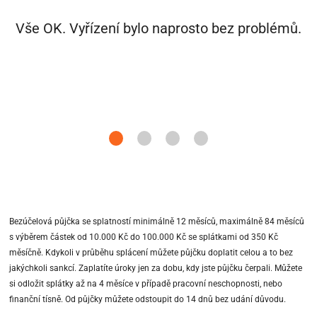
Vše OK. Vyřízení bylo naprosto bez problémů.
Bezúčelová půjčka se splatností minimálně 12 měsíců, maximálně 84 měsíců
s výběrem částek od 10.000 Kč do 100.000 Kč se splátkami od 350 Kč
měsíčně. Kdykoli v průběhu splácení můžete půjčku doplatit celou a to bez
jakýchkoli sankcí. Zaplatíte úroky jen za dobu, kdy jste půjčku čerpali. Můžete
si odložit splátky až na 4 měsíce v případě pracovní neschopnosti, nebo
finanční tísně. Od půjčky můžete odstoupit do 14 dnů bez udání důvodu.