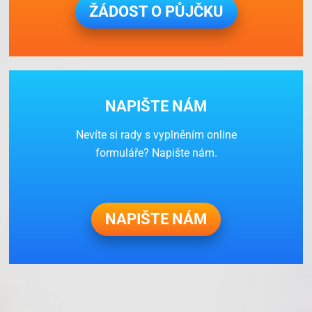
ŽÁDOST O PŮJČKU
NAPIŠTE NÁM
Nevíte si rady s vyplněním online
formuláře? Napište nám.
NAPIŠTE NÁM