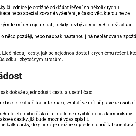
ky či lednice je obtížné odkládat řešení na několik týdnů.
tace nebo specializované vyšetření je často věc, kterou nelze
ízkým termínem splatnosti, někdy nezbývá nic jiného než situaci
zí o něco později, nebo naopak nastanou jiná neplánovaná zpož
 Lidé hledají cesty, jak se nejednou dostat k rychlému řešení, kt
ůsledku i zbytečným stresům.
žádost
však dokáže zjednodušit cestu a ušetřit čas:
 nebo doložit určitou informaci, vyplatí se mít připravené osobní
ho telefonního čísla či e-mailu se urychlí proces komunikace.
akové částky, již bude možné včas splatit.
né kalkulačky, díky nimž je možné si předem spočítat orientační