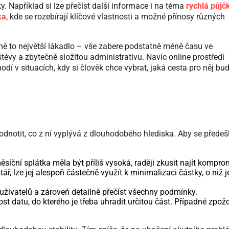
ky. Například si lze přečíst další informace i na téma
rychlá půjč
ka
, kde se rozebírají klíčové vlastnosti a možné přínosy různých
jmě to největší lákadlo – vše zabere podstatně méně času ve
ěvy a zbytečně složitou administrativu. Navíc online prostředí
dí v situacích, kdy si člověk chce vybrat, jaká cesta pro něj bu
odnotit, co z ní vyplývá z dlouhodobého hlediska. Aby se předeš
íční splátka měla být příliš vysoká, raději zkusit najít kompro
ář, lze jej alespoň částečně využít k minimalizaci částky, o niž j
uživatelů a zároveň detailně přečíst všechny podmínky.
st datu, do kterého je třeba uhradit určitou část. Případné zpož