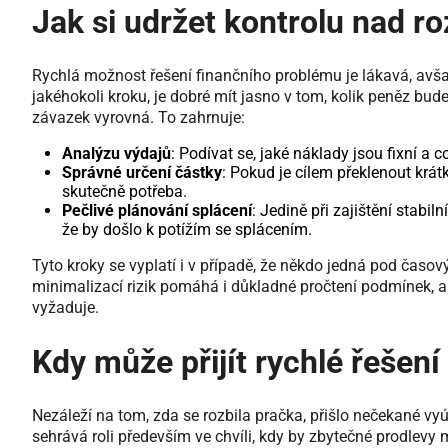
Jak si udržet kontrolu nad 
Rychlá možnost řešení finančního problému je lákavá, avšak
jakéhokoli kroku, je dobré mít jasno v tom, kolik peněz bud
závazek vyrovná. To zahrnuje:
Analýzu výdajů
: Podívat se, jaké náklady jsou fixní a 
Správné určení částky
: Pokud je cílem překlenout krát
skutečně potřeba.
Pečlivé plánování splácení
: Jedině při zajištění stabil
že by došlo k potížím se splácením.
Tyto kroky se vyplatí i v případě, že někdo jedná pod časový
minimalizací rizik pomáhá i důkladné pročtení podmínek, ab
vyžaduje.
Kdy může přijít rychlé řešení
Nezáleží na tom, zda se rozbila pračka, přišlo nečekané vy
sehrává roli především ve chvíli, kdy by zbytečné prodlevy 