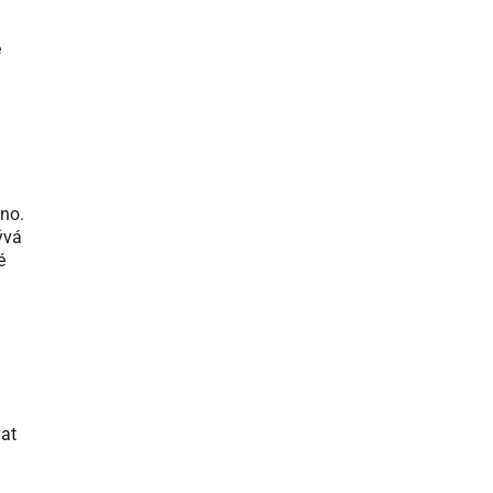
e
no.
ývá
é
vat