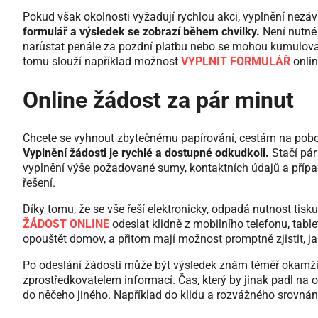
Pokud však okolnosti vyžadují rychlou akci, vyplnění nezá
formulář a výsledek se zobrazí během chvilky.
Není nutné
narůstat penále za pozdní platbu nebo se mohou kumulovat 
tomu slouží například možnost
VYPLNIT FORMULÁŘ
onlin
Online žádost za pár minut
Chcete se vyhnout zbytečnému papírování, cestám na pobo
Vyplnění žádosti je rychlé a dostupné odkudkoli.
Stačí pár
vyplnění výše požadované sumy, kontaktních údajů a případ
řešení.
Díky tomu, že se vše řeší elektronicky, odpadá nutnost tisk
ŽÁDOST ONLINE
odeslat klidně z mobilního telefonu, tabl
opouštět domov, a přitom mají možnost promptně zjistit, ja
Po odeslání žádosti může být výsledek znám téměř okamžitě.
zprostředkovatelem informací. Čas, který by jinak padl na o
do něčeho jiného. Například do klidu a rozvážného srovnání, 