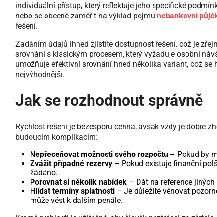
individuální přístup, který reflektuje jeho specifické podmín
nebo se obecně zaměřit na výklad pojmu
nebankovní půjč
řešení.
Zadáním údajů ihned zjistíte dostupnost řešení, což je zře
srovnání s klasickým procesem, který vyžaduje osobní návšt
umožňuje efektivní srovnání hned několika variant, což se ho
nejvýhodnější.
Jak se rozhodnout správně
Rychlost řešení je bezesporu cenná, avšak vždy je dobré zh
budoucím komplikacím:
Nepřeceňovat možnosti svého rozpočtu
– Pokud by měs
Zvážit případné rezervy
– Pokud existuje finanční polšt
žádáno.
Porovnat si několik nabídek
– Dát na reference jiných 
Hlídat termíny splatnosti
– Je důležité věnovat pozorno
může vést k dalším penále.