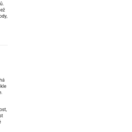
ů.
jež
ody,
chá
kle
e.
.
ost,
st
é