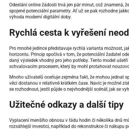
Odeslání online žádosti trvá jen pár minut, což znamená, že
spojené potenciální parametry. Ať už se pak rozhodne jakkol
výhoda moderní digitální doby.
Rychlá cesta k vyřešení neo
Pro mnohé jedince představuje rychlá varianta možnost, jak 
horizontu. Princip spočívá v tom, že potenciální žadatel o
daný výsledek vhodný pro jeho potřeby. Tento model ušetř
schvalovacím procesem, který by mohl protahovat nouzovou
Mnoho uživatelů oceňuje zejména fakt, že mohou jednat sp
věci dostanou v relativně krátkém čase. Navíc je možné zí
se rozhodnout, jestli půjde o nejvhodnější scénář, jak se 
Užitečné odkazy a další tipy
Vyplacení menšího obnosu v řádu hodin či několika dnů m
rozsáhlejší investici, například do rekonstrukce či nákupu