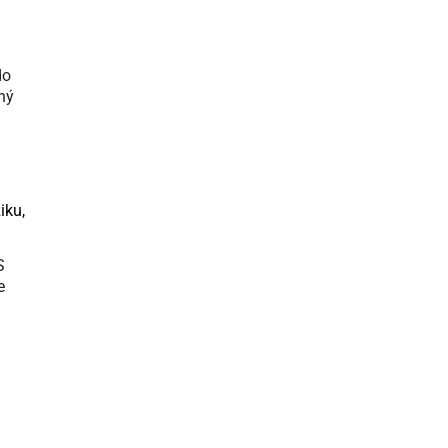
do
ný
iku,
S
e