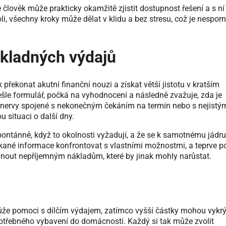
 člověk může prakticky okamžitě zjistit dostupnost řešení a s ní
i, všechny kroky může dělat v klidu a bez stresu, což je nespor
dkladných výdajů
překonat akutní finanční nouzi a získat větší jistotu v kratším
dešle formulář, počká na vyhodnocení a následně zvažuje, zda je
í nervy spojené s nekonečným čekáním na termín nebo s nejistý
 situaci o další dny.
ontánně, když to okolnosti vyžadují, a že se k samotnému jádru
skané informace konfrontovat s vlastními možnostmi, a teprve p
vyhnout nepříjemným nákladům, které by jinak mohly narůstat.
ůže pomoci s dílčím výdajem, zatímco vyšší částky mohou vykrý
 potřebného vybavení do domácnosti. Každý si tak může zvolit