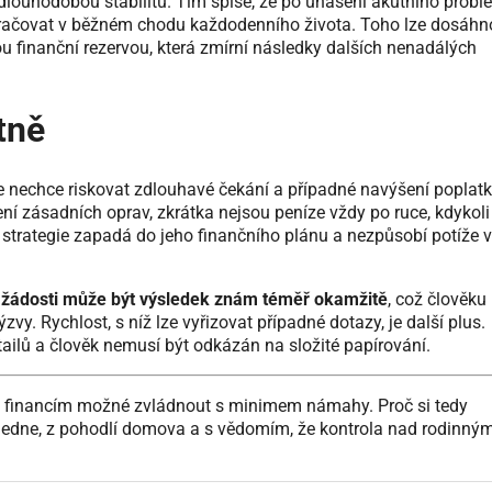
e dlouhodobou stabilitu. Tím spíše, že po uhašení akutního prob
okračovat v běžném chodu každodenního života. Toho lze dosáhn
 finanční rezervou, která zmírní následky dalších nenadálých
tně
že nechce riskovat zdlouhavé čekání a případné navýšení poplatk
ení zásadních oprav, zkrátka nejsou peníze vždy po ruce, kdykoli
 strategie zapadá do jeho finančního plánu a nezpůsobí potíže v
 žádosti může být výsledek znám téměř okamžitě
, což člověku
vy. Rychlost, s níž lze vyřizovat případné dotazy, je další plus.
tailů a člověk nemusí být odkázán na složité papírování.
 financím možné zvládnout s minimem námahy. Proč si tedy
oledne, z pohodlí domova a s vědomím, že kontrola nad rodinný