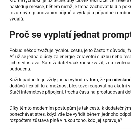
Kromě rychlosti je užitečné, aby člověk neztrácel ze zřetel
následují měsíce, během nichž je třeba zachovat klid a p
rozumným plánováním příjmů a výdajů a případně i drobnou
výdajů.
Proč se vyplatí jednat promp
Pokud někdo zvažuje rychlou cestu, je to často z důvodu, 
Ať už se jedná o účty za energie, zdravotní službu nebo řeš
jich nedostává. Sám žadatel však musí zvážit, zda zvolená
budoucnu.
Každopádně tu je vždy jasná výhoda v tom, že
po odeslání
dodává flexibilitu a možnost bleskově reagovat na akutní výz
Stačí internetové připojení, trocha času na prostudování de
Díky těmto moderním postupům je tak cestu k dodatečným
ponechávat stres, když vše lze vyřídit během jednoho odp
rozpočtem zůstává plně v rukou toho, kdo jej spravuje?