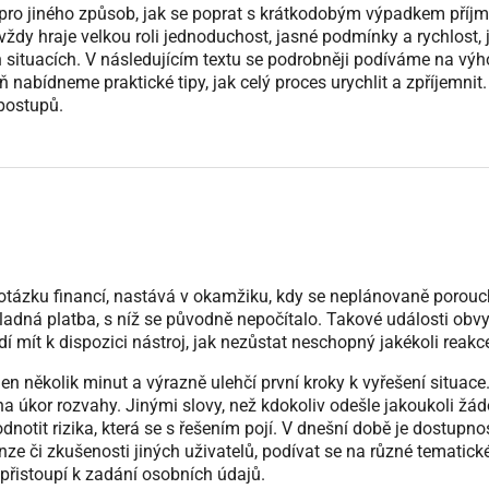
ro jiného způsob, jak se poprat s krátkodobým výpadkem příjm
vždy hraje velkou roli jednoduchost, jasné podmínky a rychlost, 
h situacích. V následujícím textu se podrobněji podíváme na výh
eň nabídneme praktické tipy, jak celý proces urychlit a zpříjemnit.
postupů.
it otázku financí, nastává v okamžiku, kdy se neplánovaně porou
kladná platba, s níž se původně nepočítalo. Takové události obvy
í mít k dispozici nástroj, jak nezůstat neschopný jakékoli reakc
jen několik minut a výrazně ulehčí první kroky k vyřešení situace
 na úkor rozvahy. Jinými slovy, než kdokoliv odešle jakoukoli žád
dnotit rizika, která se s řešením pojí. V dnešní době je dostupno
ze či zkušenosti jiných uživatelů, podívat se na různé tematick
 přistoupí k zadání osobních údajů.