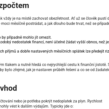
rozpočtem
 vždy je na místě zachovat obezřetnost. Ať už se člověk pustí 
e moci měsíčně postrádat, a jak dlouho bude trvat, než se případ
co by případně mohlo jít omezit.
kodobý nedostatek financí, není účelné žádat vyšší obnos, než je
ních příjmů a dobře nastavených měsíčních splátek lze předejít riz
m tlakem a nutně hledá co nejrychlejší cestu k finanční jistotě. 
y bylo zřejmé, jak je nastaven průběh řešení a co se od žadatel
 vhod
účtování nebo je potřeba pokrýt nedoplatek za plyn. Rychlost
mohly vést k dalším výdajům. Typicky jde o: