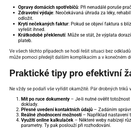
Opravy domácích spotřebičů
: Při nenadálé poruše prač
Zdravotní výdaje
: Neočekávaná úhrada za léky, rehabili
odložit.
Krytí nečekaných faktur
: Pokud se objeví faktura s bl
vyřešit ihned.
Krátkodobé překlenutí
: Může se stát, že výplata dora
plateb.
Ve všech těchto případech se hodí řešit situaci bez odkladů.
může pomoci předejít dalším komplikacím a v konečném d
Praktické tipy pro efektivní 
Ne vždy se podaří vše vyřídit okamžitě. Pár drobných triků 
Mít po ruce dokumenty
– Je-li nutné ověřit totožnost
doklady.
Přesné uvedení kontaktních údajů
– Zadáním správné
Reálné zhodnocení možností
– Například nastavení t
Využití online kalkulaček
– Některé weby nabízejí růz
parametry. Ty pak poslouží při rozhodování.