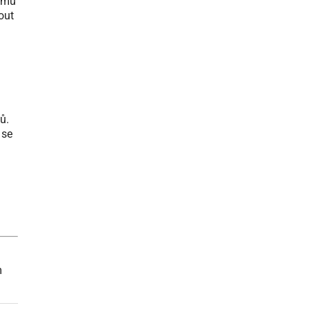
lému
out
ů.
 se
m