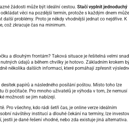
vazné žádosti může být ideální cestou.
Stačí vyplnit jednoduchý
 odkládat věci na pozdější termín, protože s každým dnem můž
další problémy. Proto je někdy vhodnější jednat co nejdříve. K
e, což zkracuje čas na minimum.
čku a dlouhým frontám? Taková situace je řešitelná velmi snad
 nutných údajů a během chvilky je hotovo. Základním krokem b
ně několika dalších informací, které pomáhají zpřesnit výsledn
u desítek papírů a následného posílání poštou. Místo toho lze
etu či počítače. Pro mnoho uživatelů je výhoda v tom, že nemusí
ké možnosti se jim nabízejí.
 Pro všechny, kdo rádi šetří čas, je online verze ideálním
sobní návštěvy institucí a dlouhé čekání na termíny, lze investo
jestli je dané řešení vhodné, nebo zda existuje jiná alternativa.