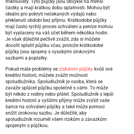
mikroúvěry. Tyto půjčky jsou obvykle na menší
částky a mají krátkou dobu splatnosti. Mohou být
ideální pro pokrytí nečekaných výdajů nebo
překlenutí období bez příjmu. Krátkodobé půjčky
mají často rychlý proces schválení a peníze mohou
být vyplaceny na váš účet během několika hodin.
Je však důležité pečlivě zvážit, zda si můžete
dovolit splatit půjčku včas, protože krátkodobé
půjčky jsou spojeny s vysokými úrokovými
sazbami a poplatky.
Pokud máte problémy se
získáním půjčky
kvůli své
kreditní historii, můžete zvážit možnost
spoludlužníka. Spoludlužník je osoba, která se
zaváže splácet půjčku společně s vámi. To může
být někdo z rodiny nebo přátel. Spoludlužník s lepší
kreditní historií a vyššími příjmy může zvýšit vaše
šance na schválení půjčky a také může pomoci
snížit úrokovou sazbu. Je důležité, aby
spoludlužník rozuměl všem rizikům a závazkům
spojeným s půjčkou.