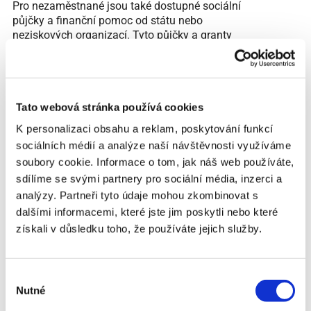
Pro nezaměstnané jsou také dostupné sociální
půjčky a finanční pomoc od státu nebo
neziskových organizací. Tyto půjčky a granty
mohou být poskytnuty za výhodných podmínek
nebo dokonce bez nutnosti vrácení peněz. Sociální
půjčky jsou často určeny na pokrytí základních
životních potřeb, jako jsou náklady na bydlení,
Tato webová stránka používá cookies
potraviny nebo zdravotní péči. Informace o těchto
možnostech můžete získat na úřadu práce, v
K personalizaci obsahu a reklam, poskytování funkcí
sociálních službách nebo u místních neziskových
sociálních médií a analýze naší návštěvnosti využíváme
organizací.
soubory cookie. Informace o tom, jak náš web používáte,
Při hledání půjčky pro nezaměstnané je důležité
sdílíme se svými partnery pro sociální média, inzerci a
pečlivě porovnávat nabídky různých poskytovatelů
analýzy. Partneři tyto údaje mohou zkombinovat s
půjček. Využijte online srovnávače půjček, které
dalšími informacemi, které jste jim poskytli nebo které
vám pomohou najít nejlepší nabídky podle vašich
získali v důsledku toho, že používáte jejich služby.
potřeb a finanční situace. Srovnání různých půjček
vám umožní najít tu s nejnižší úrokovou sazbou a
nejlepšími podmínkami, což může výrazně ovlivnit
Výběr
vaše celkové náklady na půjčku.
Nutné
souhlasu
Dalším důležitým krokem je pečlivé čtení smluv.