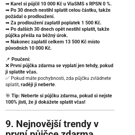
➡
Karel si půjčil 10 000 Kč u ViaSMS s RPSN 0 %.
➡
Po 30 dnech nestihl splatit celou částku, takže
požádal o prodloužení.
➡
Za prodloužení zaplatil poplatek 1 500 Kč.
➡
Po dalších 30 dnech opět nestihl splatit, takže
půjčka přešla na běžný úrok.
➡
Nakonec zaplatil celkem 13 500 Kč místo
původních 10 000 Kč.
📌
Poučení:
❌
První půjčka zdarma se vyplatí jen tehdy, pokud
ji splatíte včas.
✅ Pokud máte pochybnosti, zda půjčku zvládnete
splatit,
raději ji neberte
.
🎯
Tip:
Neberte si půjčku zdarma, pokud si nejste
100% jisti, že ji dokážete splatit včas!
9. Nejnovější trendy v
první půjčce zdarma