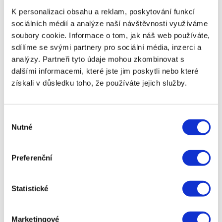
K personalizaci obsahu a reklam, poskytování funkcí
📌
Výhody:
✅
Žádné úroky a poplatky
– pokud splatíte včas,
sociálních médií a analýze naší návštěvnosti využíváme
půjčka je skutečně zdarma.
soubory cookie. Informace o tom, jak náš web používáte,
✅
Rychlé schválení
– peníze na účtu do 15 minut.
sdílíme se svými partnery pro sociální média, inzerci a
✅
Jednoduchá online žádost
– bez nutnosti
analýzy. Partneři tyto údaje mohou zkombinovat s
návštěvy pobočky.
dalšími informacemi, které jste jim poskytli nebo které
✅
Dostupnost i pro klienty s horší bonitou
–
získali v důsledku toho, že používáte jejich služby.
některé společnosti tolerují záznamy v registrech.
📌
Nevýhody:
❌
Pouze pro nové klienty
– další půjčky už mají
Výběr
standardní úrok.
Nutné
souhlasu
❌
Nízký limit půjčky
– obvykle do 10 000 – 20 000
Kč.
❌
Vysoké sankce za opoždění
– při nesplacení
Preferenční
mohou být velké poplatky.
❌
Krátká doba splatnosti
– většinou nutné splatit
do 30 dní.
Statistické
🎯
Tip:
Pokud víte, že půjčku nesplatíte včas, je
lepší zvolit běžnou půjčku s nižším úrokem než
Marketingové