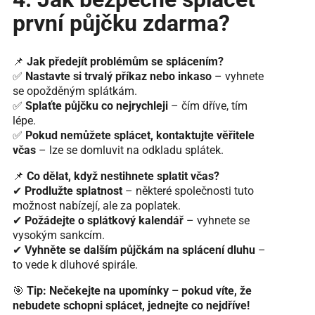
první půjčku zdarma?
📌
Jak předejít problémům se splácením?
✅
Nastavte si trvalý příkaz nebo inkaso
– vyhnete
se opožděným splátkám.
✅
Splaťte půjčku co nejrychleji
– čím dříve, tím
lépe.
✅
Pokud nemůžete splácet, kontaktujte věřitele
včas
– lze se domluvit na odkladu splátek.
📌
Co dělat, když nestihnete splatit včas?
✔
Prodlužte splatnost
– některé společnosti tuto
možnost nabízejí, ale za poplatek.
✔
Požádejte o splátkový kalendář
– vyhnete se
vysokým sankcím.
✔
Vyhněte se dalším půjčkám na splácení dluhu
–
to vede k dluhové spirále.
🎯
Tip:
Nečekejte na upomínky – pokud víte, že
nebudete schopni splácet, jednejte co nejdříve!