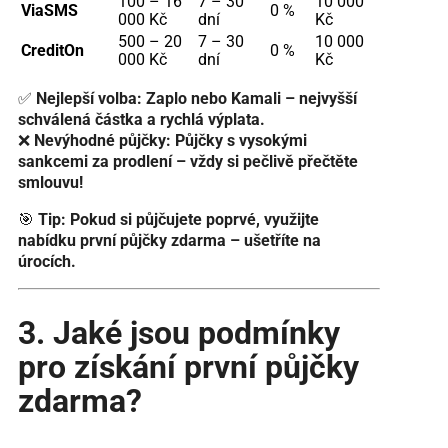
100 – 16
7 – 30
10 000
ViaSMS
0 %
000 Kč
dní
Kč
500 – 20
7 – 30
10 000
CreditOn
0 %
000 Kč
dní
Kč
✅
Nejlepší volba:
Zaplo nebo Kamali – nejvyšší
schválená částka a rychlá výplata.
❌
Nevýhodné půjčky:
Půjčky s vysokými
sankcemi za prodlení – vždy si pečlivě přečtěte
smlouvu!
🎯
Tip:
Pokud si půjčujete poprvé, využijte
nabídku první půjčky zdarma – ušetříte na
úrocích.
3. Jaké jsou podmínky
pro získání první půjčky
zdarma?