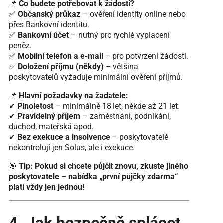
📌
Co budete potřebovat k žádosti?
✅
Občanský průkaz
– ověření identity online nebo
přes Bankovní identitu.
✅
Bankovní účet
– nutný pro rychlé vyplacení
peněz.
✅
Mobilní telefon a e-mail
– pro potvrzení žádosti.
✅
Doložení příjmu (někdy)
– většina
poskytovatelů vyžaduje minimální ověření příjmů.
📌
Hlavní požadavky na žadatele:
✔
Plnoletost
– minimálně 18 let, někde až 21 let.
✔
Pravidelný příjem
– zaměstnání, podnikání,
důchod, mateřská apod.
✔
Bez exekuce a insolvence
– poskytovatelé
nekontrolují jen Solus, ale i exekuce.
🎯
Tip:
Pokud si chcete půjčit znovu, zkuste jiného
poskytovatele – nabídka „první půjčky zdarma“
platí vždy jen jednou!
4. Jak bezpečně splácet