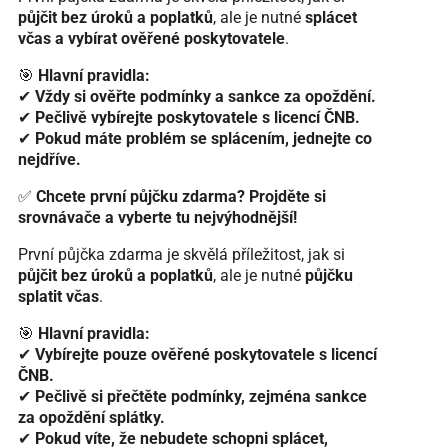
půjčit bez úroků a poplatků
, ale je nutné
splácet
včas a vybírat ověřené poskytovatele
.
🎯
Hlavní pravidla:
✔
Vždy si ověřte podmínky a sankce za opoždění.
✔
Pečlivě vybírejte poskytovatele s licencí ČNB.
✔
Pokud máte problém se splácením, jednejte co
nejdříve.
✅
Chcete první půjčku zdarma? Projděte si
srovnávače a vyberte tu nejvýhodnější!
První půjčka zdarma je skvělá příležitost, jak si
půjčit bez úroků a poplatků
, ale je nutné
půjčku
splatit včas
.
🎯
Hlavní pravidla:
✔
Vybírejte pouze ověřené poskytovatele s licencí
ČNB.
✔
Pečlivě si přečtěte podmínky, zejména sankce
za opoždění splátky.
✔
Pokud víte, že nebudete schopni splácet,