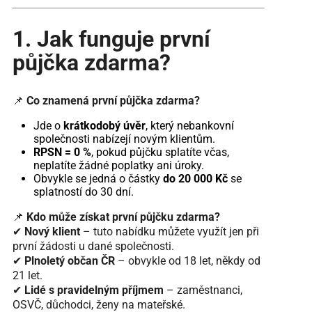
1. Jak funguje první
půjčka zdarma?
📌
Co znamená první půjčka zdarma?
Jde o
krátkodobý úvěr
, který nebankovní
společnosti nabízejí novým klientům.
RPSN = 0 %
, pokud půjčku splatíte včas,
neplatíte žádné poplatky ani úroky.
Obvykle se jedná o částky
do 20 000 Kč
se
splatností do 30 dní.
📌
Kdo může získat první půjčku zdarma?
✔
Nový klient
– tuto nabídku můžete využít jen při
první žádosti u dané společnosti.
✔
Plnoletý občan ČR
– obvykle od 18 let, někdy od
21 let.
✔
Lidé s pravidelným příjmem
– zaměstnanci,
OSVČ, důchodci, ženy na mateřské.