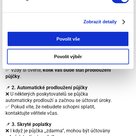
riskovat vysoké sankce.
7. Na co si dát pozor u
Zobrazit detaily
první půjčky zdarma?
Povolit vše
📌
1. Vysoké poplatky za prodloužení splatnosti
Povolit výběr
❌ Některé společnosti umožňují odklad splátky, ale
účtují
vysoké poplatky
.
✅ Vždy si ověřte,
kolik vás bude stát prodloužení
půjčky
.
📌
2. Automatické prodloužení půjčky
❌ U některých poskytovatelů se půjčka
automaticky prodlouží a začnou se účtovat úroky.
✅ Pokud víte, že nebudete schopni splatit,
kontaktujte věřitele včas.
📌
3. Skryté poplatky
❌ I když je půjčka „zdarma“, mohou být účtovány