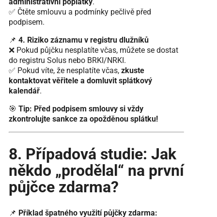
administrativní poplatky
.
✅ Čtěte smlouvu a podmínky pečlivě před
podpisem.
📌
4. Riziko záznamu v registru dlužníků
❌ Pokud půjčku nesplatíte včas, můžete se dostat
do registru Solus nebo BRKI/NRKI.
✅ Pokud víte, že nesplatíte včas,
zkuste
kontaktovat věřitele a domluvit splátkový
kalendář
.
🎯
Tip:
Před podpisem smlouvy si vždy
zkontrolujte sankce za opožděnou splátku!
8. Případová studie: Jak
někdo „prodělal“ na první
půjčce zdarma?
📌
Příklad špatného využití půjčky zdarma: