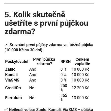
5. Kolik skutečně
ušetříte s první půjčkou
zdarma?
📌
Srovnání první půjčky zdarma vs. běžná půjčka
(10 000 Kč na 30 dní):
První půjčka
Celkem
Poskytovatel
RPSN
zdarma?
zaplatíte
Zaplo
Ano
0 %
10 000 Kč
Kamali
Ano
0 %
10 000 Kč
ViaSMS
Ano
0 %
10 000 Kč
250
CreditOn
Ne
12 200 Kč
%
365
Ferratum
Ne
13 000 Kč
%
✅
Nejlepší volba:
Zaplo, Kamali, ViaSMS – půjčka