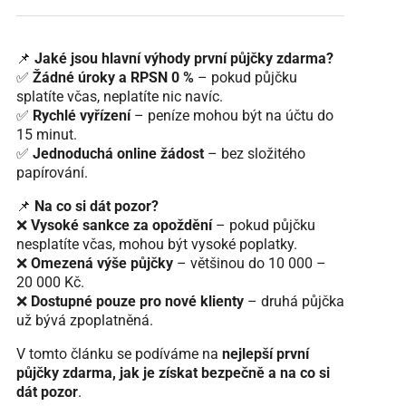
📌
Jaké jsou hlavní výhody první půjčky zdarma?
✅
Žádné úroky a RPSN 0 %
– pokud půjčku
splatíte včas, neplatíte nic navíc.
✅
Rychlé vyřízení
– peníze mohou být na účtu do
15 minut.
✅
Jednoduchá online žádost
– bez složitého
papírování.
📌
Na co si dát pozor?
❌
Vysoké sankce za opoždění
– pokud půjčku
nesplatíte včas, mohou být vysoké poplatky.
❌
Omezená výše půjčky
– většinou do 10 000 –
20 000 Kč.
❌
Dostupné pouze pro nové klienty
– druhá půjčka
už bývá zpoplatněná.
V tomto článku se podíváme na
nejlepší první
půjčky zdarma, jak je získat bezpečně a na co si
dát pozor
.