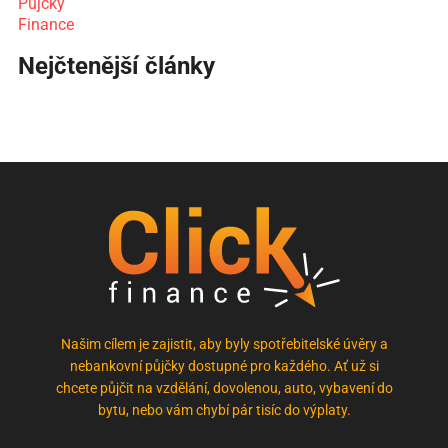
Půjčky
Finance
Nejčtenější články
Našim cílem je zajistit, aby byly spotřebitelské úvěry a
nebankovní půjčky dostupné pro každého. Ať už si
chcete půjčit na vzdělání, dovolenou, auto, vybavení do
bytu, nebo vám chybí pár tisíc do výplaty.