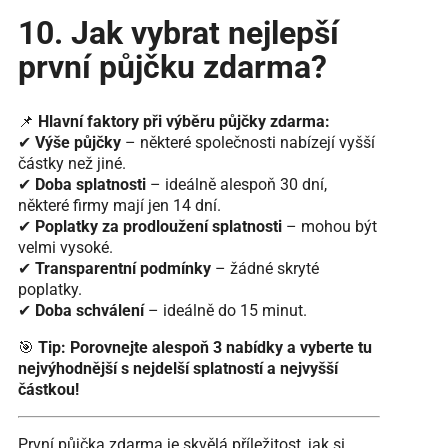
10. Jak vybrat nejlepší
první půjčku zdarma?
📌
Hlavní faktory při výběru půjčky zdarma:
✔
Výše půjčky
– některé společnosti nabízejí vyšší
částky než jiné.
✔
Doba splatnosti
– ideálně alespoň 30 dní,
některé firmy mají jen 14 dní.
✔
Poplatky za prodloužení splatnosti
– mohou být
velmi vysoké.
✔
Transparentní podmínky
– žádné skryté
poplatky.
✔
Doba schválení
– ideálně do 15 minut.
🎯
Tip:
Porovnejte alespoň 3 nabídky a vyberte tu
nejvýhodnější s nejdelší splatností a nejvyšší
částkou!
První půjčka zdarma je skvělá příležitost, jak si