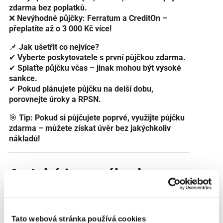
zdarma bez poplatků.
❌
Nevýhodné půjčky:
Ferratum a CreditOn –
přeplatíte až o 3 000 Kč více!
📌
Jak ušetřit co nejvíce?
✔
Vyberte poskytovatele s první půjčkou zdarma.
✔
Splaťte půjčku včas – jinak mohou být vysoké
sankce.
✔
Pokud plánujete půjčku na delší dobu,
porovnejte úroky a RPSN.
🎯
Tip:
Pokud si půjčujete poprvé, využijte půjčku
zdarma – můžete získat úvěr bez jakýchkoliv
nákladů!
6. Jaké jsou výhody a
nevýhody první půjčky
zdarma?
Tato webová stránka používá cookies