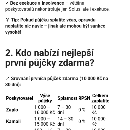
✔
Bez exekuce a insolvence
– většina
poskytovatelů nekontroluje jen Solus, ale i exekuce.
🎯
Tip:
Pokud půjčku splatíte včas, opravdu
neplatíte nic navíc – jinak ale mohou být sankce
vysoké!
2. Kdo nabízí nejlepší
první půjčky zdarma?
📌
Srovnání prvních půjček zdarma (10 000 Kč na
30 dní):
Výše
Celkem
Poskytovatel
Splatnost
RPSN
půjčky
zaplatíte
1 000 –
7 – 30
10 000
Zaplo
0 %
16 000 Kč
dní
Kč
1 000 –
14 – 30
10 000
Kamali
0 %
15 000 Kč
dní
Kč