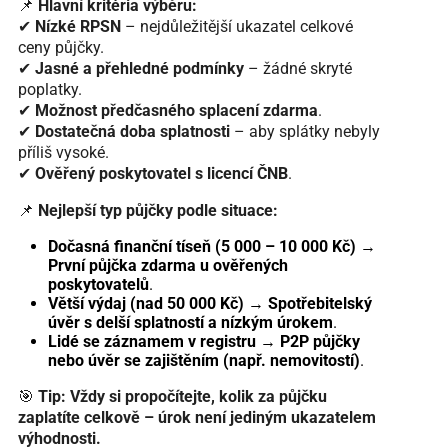
📌
Hlavní kritéria výběru:
✔
Nízké RPSN
– nejdůležitější ukazatel celkové
ceny půjčky.
✔
Jasné a přehledné podmínky
– žádné skryté
poplatky.
✔
Možnost předčasného splacení zdarma
.
✔
Dostatečná doba splatnosti
– aby splátky nebyly
příliš vysoké.
✔
Ověřený poskytovatel s licencí ČNB
.
📌
Nejlepší typ půjčky podle situace:
Dočasná finanční tíseň (5 000 – 10 000 Kč)
→
První půjčka zdarma u ověřených
poskytovatelů
.
Větší výdaj (nad 50 000 Kč)
→
Spotřebitelský
úvěr s delší splatností a nízkým úrokem
.
Lidé se záznamem v registru
→
P2P půjčky
nebo úvěr se zajištěním (např. nemovitostí)
.
🎯
Tip:
Vždy si propočítejte, kolik za půjčku
zaplatíte celkově – úrok není jediným ukazatelem
výhodnosti.