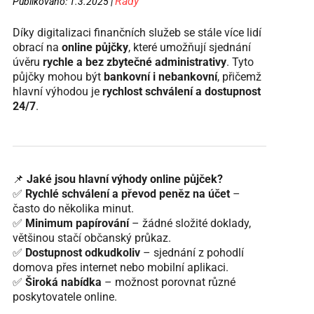
Rady
Publikováno: 1.3.2025 |
Díky digitalizaci finančních služeb se stále více lidí
obrací na
online půjčky
, které umožňují sjednání
úvěru
rychle a bez zbytečné administrativy
. Tyto
půjčky mohou být
bankovní i nebankovní
, přičemž
hlavní výhodou je
rychlost schválení a dostupnost
24/7
.
📌
Jaké jsou hlavní výhody online půjček?
✅
Rychlé schválení a převod peněz na účet
–
často do několika minut.
✅
Minimum papírování
– žádné složité doklady,
většinou stačí občanský průkaz.
✅
Dostupnost odkudkoliv
– sjednání z pohodlí
domova přes internet nebo mobilní aplikaci.
✅
Široká nabídka
– možnost porovnat různé
poskytovatele online.