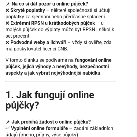
📌
Na co si dát pozor u online půjček?
❌
Skryté poplatky
– některé společnosti si účtují
poplatky za sjednání nebo předčasné splacení.
❌
Extrémní RPSN u krátkodobých půjček
– u
malých půjček do výplaty může být RPSN i několik
set procent.
❌
Podvodné weby a lichváři
– vždy si ověřte, zda
má poskytovatel licenci ČNB.
V tomto článku se podíváme na
fungování online
půjček, jejich výhody a nevýhody, bezpečnostní
aspekty a jak vybrat nejvýhodnější nabídku
.
1. Jak fungují online
půjčky?
📌
Jak probíhá žádost o online půjčku?
✅
Vyplnění online formuláře
– zadání základních
údajů (jméno, příjmy, výše půjčky).