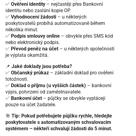
✅
Ověření identity
– nejčastěji přes Bankovní
identitu nebo zaslání kopie OP.
✅
Vyhodnocení žádosti
– u některých
poskytovatelů probíhá automatizovaně během
několika minut.
✅
Podpis smlouvy online
– obvykle přes SMS kód
nebo elektronický podpis.
✅
Převod peněz na účet
– u některých společností
je výplata okamžitá.
📌
Jaké doklady jsou potřeba?
✅
Občanský průkaz
– základní doklad pro ověření
totožnosti.
✅
Doklad o příjmu (u vyšších částek)
– bankovní
výpis, potvrzení od zaměstnavatele.
✅
Bankovní účet
– půjčky se obvykle vyplácejí
pouze na účet žadatele.
🎯
Tip:
Pokud potřebujete půjčku rychle, hledejte
poskytovatele s automatizovaným schvalovacím
systémem – někteří schvalují žádosti do 5 minut.