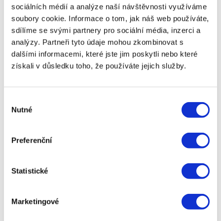
sociálních médií a analýze naší návštěvnosti využíváme
vybrala neznámou společnost bez licence.
soubory cookie. Informace o tom, jak náš web používáte,
❌ Poskytovatel požadoval poplatek
2 000 Kč
předem
, poté přestal komunikovat.
sdílíme se svými partnery pro sociální média, inzerci a
❌ Zjistila, že se jednalo o podvod a přišla o peníze.
analýzy. Partneři tyto údaje mohou zkombinovat s
dalšími informacemi, které jste jim poskytli nebo které
🎯
Tip:
Před sjednáním půjčky si vždy ověřte, zda
získali v důsledku toho, že používáte jejich služby.
má poskytovatel licenci ČNB – podvodníci často
lákají na půjčky bez ověření.
Výběr
6. Nejčastější rizika
Nutné
souhlasu
online půjček a jak se jim
Preferenční
vyhnout
Statistické
📌
1. Vysoké úroky a skryté poplatky
❌ Některé půjčky mohou mít RPSN až několik set
procent.
Marketingové
✅
Řešení:
Vždy sledujte RPSN a celkovou splatnou
částku, nejen výši měsíční splátky.