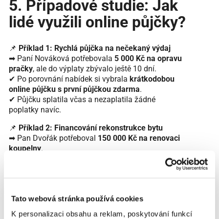
5. Případové studie: Jak
lidé využili online půjčky?
📌
Příklad 1: Rychlá půjčka na nečekaný výdaj
➡ Paní Nováková potřebovala
5 000 Kč na opravu
pračky
, ale do výplaty zbývalo ještě 10 dní.
✔ Po porovnání nabídek si vybrala
krátkodobou
online půjčku s první půjčkou zdarma
.
✔ Půjčku splatila včas a nezaplatila žádné
poplatky navíc.
📌
Příklad 2: Financování rekonstrukce bytu
➡ Pan Dvořák potřeboval
150 000 Kč na renovaci
koupelny
.
✔ Místo krátkodobé půjčky využil
online
spotřebitelský úvěr se splatností 5 let
.
✔ Získal lepší podmínky než u banky a možnost
předčasného splacení zdarma.
Tato webová stránka používá cookies
📌
Příklad 3: Podvodná půjčka a ztráta peněz
K personalizaci obsahu a reklam, poskytování funkcí
➡ Paní Kovářová si chtěla půjčit
20 000 Kč
, ale