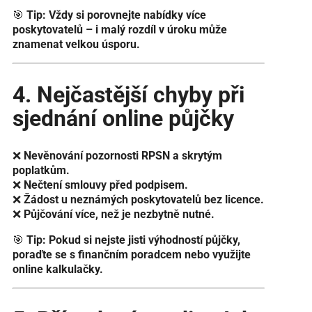
🎯
Tip:
Vždy si porovnejte nabídky více
poskytovatelů – i malý rozdíl v úroku může
znamenat velkou úsporu.
4. Nejčastější chyby při
sjednání online půjčky
❌
Nevěnování pozornosti RPSN a skrytým
poplatkům.
❌
Nečtení smlouvy před podpisem.
❌
Žádost u neznámých poskytovatelů bez licence.
❌
Půjčování více, než je nezbytně nutné.
🎯
Tip:
Pokud si nejste jisti výhodností půjčky,
poraďte se s finančním poradcem nebo využijte
online kalkulačky.