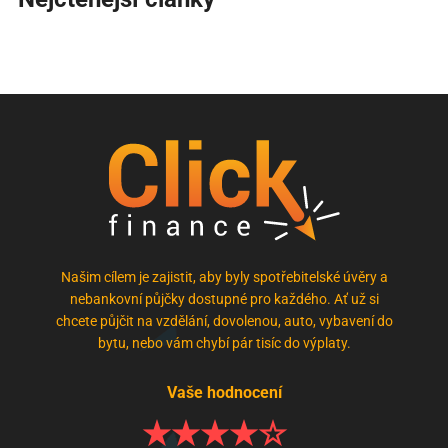
Našim cílem je zajistit, aby byly spotřebitelské úvěry a
nebankovní půjčky dostupné pro každého. Ať už si
chcete půjčit na vzdělání, dovolenou, auto, vybavení do
bytu, nebo vám chybí pár tisíc do výplaty.
Vaše hodnocení