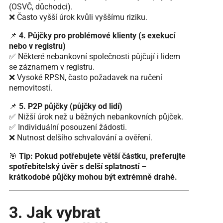
(OSVČ, důchodci).
❌ Často vyšší úrok kvůli vyššímu riziku.
📌
4. Půjčky pro problémové klienty (s exekucí
nebo v registru)
✅ Některé nebankovní společnosti půjčují i lidem
se záznamem v registru.
❌ Vysoké RPSN, často požadavek na ručení
nemovitostí.
📌
5. P2P půjčky (půjčky od lidí)
✅ Nižší úrok než u běžných nebankovních půjček.
✅ Individuální posouzení žádosti.
❌ Nutnost delšího schvalování a ověření.
🎯
Tip:
Pokud potřebujete větší částku, preferujte
spotřebitelský úvěr s delší splatností –
krátkodobé půjčky mohou být extrémně drahé.
3. Jak vybrat