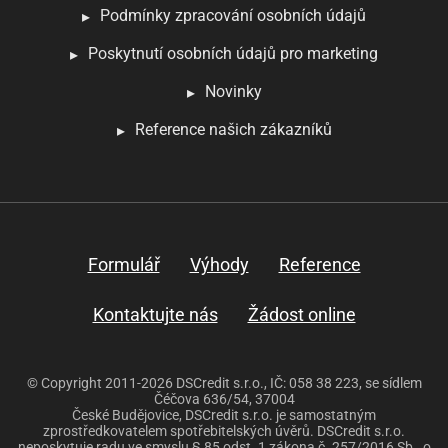
Podmínky zpracování osobních údajů
Poskytnutí osobních údajů pro marketing
Novinky
Reference našich zákazníků
Formulář
Výhody
Reference
Kontaktujte nás
Žádost online
© Copyright 2011-2026 DSCredit s.r.o., IČ: 058 38 223, se sídlem
Čéčova 636/54, 37004
České Budějovice, DSCredit s.r.o. je samostatným
zprostředkovatelem spotřebitelských úvěrů. DSCredit s.r.o.
neposkytuje radu ve smyslu § 85 odst. 1 zákona č. 257/2016 Sb., o