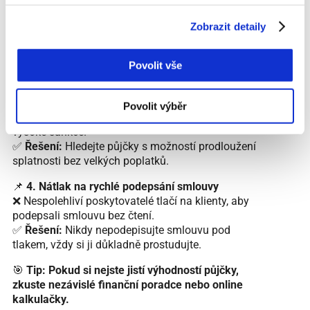
📌
2. Podvodné půjčky bez licence
Zobrazit detaily
❌ Podvodníci nabízejí půjčky, ale po zaplacení
poplatku předem zmizí.
✅
Řešení:
Ověřte si licenci poskytovatele v registru
Povolit vše
ČNB.
📌
3. Krátká splatnost u půjček do výplaty
Povolit výběr
❌ Pokud nestihnete splatit včas, mohou se objevit
vysoké sankce.
✅
Řešení:
Hledejte půjčky s možností prodloužení
splatnosti bez velkých poplatků.
📌
4. Nátlak na rychlé podepsání smlouvy
❌ Nespolehliví poskytovatelé tlačí na klienty, aby
podepsali smlouvu bez čtení.
✅
Řešení:
Nikdy nepodepisujte smlouvu pod
tlakem, vždy si ji důkladně prostudujte.
🎯
Tip:
Pokud si nejste jistí výhodností půjčky,
zkuste nezávislé finanční poradce nebo online
kalkulačky.