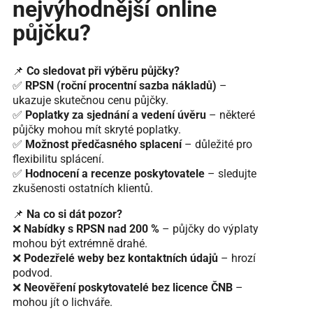
nejvýhodnější online
půjčku?
📌
Co sledovat při výběru půjčky?
✅
RPSN (roční procentní sazba nákladů)
–
ukazuje skutečnou cenu půjčky.
✅
Poplatky za sjednání a vedení úvěru
– některé
půjčky mohou mít skryté poplatky.
✅
Možnost předčasného splacení
– důležité pro
flexibilitu splácení.
✅
Hodnocení a recenze poskytovatele
– sledujte
zkušenosti ostatních klientů.
📌
Na co si dát pozor?
❌
Nabídky s RPSN nad 200 %
– půjčky do výplaty
mohou být extrémně drahé.
❌
Podezřelé weby bez kontaktních údajů
– hrozí
podvod.
❌
Neověření poskytovatelé bez licence ČNB
–
mohou jít o lichváře.