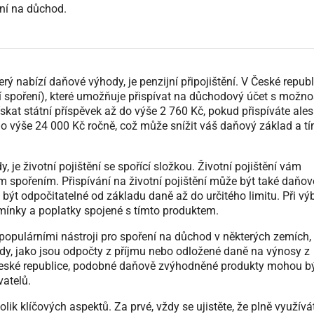
ení na důchod.
ý nabízí daňové výhody, je penzijní připojištění. V České republ
ní spoření), které umožňuje přispívat na důchodový účet s možno
ískat státní příspěvek až do výše 2 760 Kč, pokud přispíváte ale
 výše 24 000 Kč ročně, což může snížit váš daňový základ a tí
 je životní pojištění se spořící složkou. Životní pojištění vám
spořením. Přispívání na životní pojištění může být také daňov
ýt odpočitatelné od základu daně až do určitého limitu. Při vý
odmínky a poplatky spojené s tímto produktem.
i populárními nástroji pro spoření na důchod v některých zemích,
dy, jako jsou odpočty z příjmu nebo odložené daně na výnosy z
 v České republice, podobné daňově zvýhodněné produkty mohou b
atelů.
lik klíčových aspektů. Za prvé, vždy se ujistěte, že plně využívá