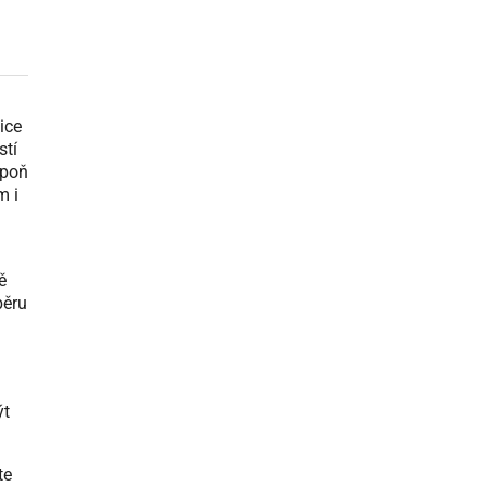
ice
stí
spoň
m i
ě
běru
ýt
te