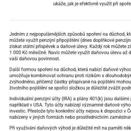
ukáže, jak je efektivně využít při spoř
Jedním z nejpopulárnějších způsobů spoření na důchod, kter
můžete využít penzijní připojištění (dnes doplňkové penzij
získat státní příspěvek a daňové úlevy. Každý rok můžete z
1 000 Kč měsíčně. Navíc můžete využít daňovou úlevu až do
vaši daňovou povinnost.
Další formou spoření na důchod, která nabízí daňové výhody,
umožňuje kombinovat ochranu proti rizikům s dlouhodobým 
zvýhodněno, přičemž částky přispívané na pojištění mohou b
životního pojištění se spořící složkou je důležité zvážit p
Individuální penzijní účty (IRA) a plány 401(k) jsou dalším
například v USA. Tyto účty nabízejí významné daňové výho
investic. Přestože tyto konkrétní účty nejsou k dispozici
nabízeny v jiných formách nebo prostřednictvím zaměstnav
Při využívání daňových výhod je důležité mít na paměti něko