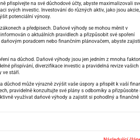
lně přispívejte na své důchodové účty, abyste maximalizovali sv
ci svých investic. Investování do různých aktiv, jako jsou akcie,
ýšit potenciální výnosy.
 zákonech a předpisech. Daňové výhody se mohou měnit v
ýt informován o aktuálních pravidlech a přizpůsobit své spoření
s daňovým poradcem nebo finančním plánovačem, abyste zajistil
poření na důchod. Daňové výhody jsou jen jedním z mnoha faktor
lné přispívání, diverzifikace investic a pravidelná revize vašich
 ve stáří.
na důchod může výrazně zvýšit vaše úspory a přispět k vaší fina
h, pravidelně konzultujte své plány s odborníky a přizpůsobte
tivně využívat daňové výhody a zajistit si pohodlný a finančně
Následující člán