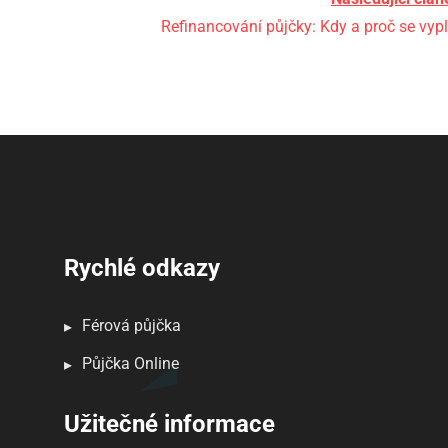
Refinancování půjčky: Kdy a proč se vypl
Rychlé odkazy
Férová půjčka
Půjčka Online
Užitečné informace