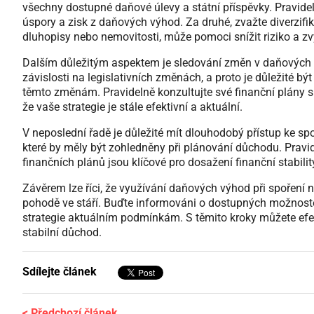
všechny dostupné daňové úlevy a státní příspěvky. Pravide
úspory a zisk z daňových výhod. Za druhé, zvažte diverzifika
dluhopisy nebo nemovitosti, může pomoci snížit riziko a zv
Dalším důležitým aspektem je sledování změn v daňových
závislosti na legislativních změnách, a proto je důležité b
těmto změnám. Pravidelně konzultujte své finanční plány 
že vaše strategie je stále efektivní a aktuální.
V neposlední řadě je důležité mít dlouhodobý přístup ke s
které by měly být zohledněny při plánování důchodu. Pravide
finančních plánů jsou klíčové pro dosažení finanční stability
Závěrem lze říci, že využívání daňových výhod při spoření 
pohodě ve stáří. Buďte informováni o dostupných možnostec
strategie aktuálním podmínkám. S těmito kroky můžete efek
stabilní důchod.
Sdílejte článek
< Předchozí článek