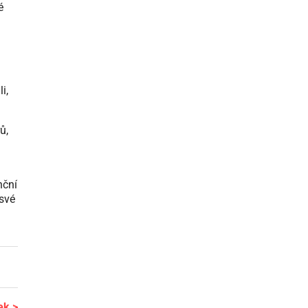
é
i,
ů,
nční
 své
ek >