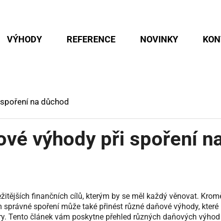
VÝHODY
REFERENCE
NOVINKY
KON
 spoření na důchod
ové výhody při spoření n
žitějších finančních cílů, kterým by se měl každý věnovat. Krom
vám správné spoření může také přinést různé daňové výhody, které
y. Tento článek vám poskytne přehled různých daňových výhod