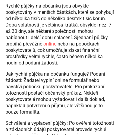
Rychlé půjčky na občanku jsou obvykle
poskytovány v menších částkách, které se pohybují
od několika tisíc do několika desítek tisíc korun.
Doba splatnosti je většinou krátká, obvykle mezi 7
až 30 dny, ale některé společnosti mohou
nabídnout i delší dobu splácení. Sjednání půjčky
probíhá převážně
online
nebo na pobočkách
poskytovatelů, což umožňuje získat finanční
prostředky velmi rychle, často během několika
hodin od podání žádosti.
Jak rychlá půjčka na občanku funguje? Podání
žádosti: Žadatel vyplní online formulář nebo
navštíví pobočku poskytovatele. Pro prokázání
totožnosti postačí občanský průkaz. Někteří
poskytovatelé mohou vyžadovat i další doklad,
například potvrzení o příjmu, ale většinou je to
pouze formalita.
Schválení a vyplacení půjčky: Po ověření totožnosti
a základních údajů poskytovatel provede rychlé