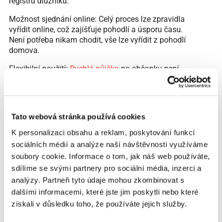
registru dlužníků.
Možnost sjednání online: Celý proces lze zpravidla
vyřídit online, což zajišťuje pohodlí a úsporu času.
Není potřeba nikam chodit, vše lze vyřídit z pohodlí
domova.
Flexibilní použití:
Rychlá půjčka
na občanku není
vázána na konkrétní účel, což znamená, že ji lze
použít na jakýkoli typ výdajů.
Nevýhody rychlé půjčky na občanku Vysoké
Tato webová stránka používá cookies
úrokové sazby a RPSN: Rychlé půjčky na občanku
mají často vyšší úrokové sazby než tradiční
K personalizaci obsahu a reklam, poskytování funkcí
bankovní úvěry. To zvyšuje celkové náklady na
sociálních médií a analýze naší návštěvnosti využíváme
půjčku, zejména pokud není splatná včas.
soubory cookie. Informace o tom, jak náš web používáte,
Krátká doba splatnosti: Splatnost půjčky je obvykle
sdílíme se svými partnery pro sociální média, inzerci a
velmi krátká, což může být problematické, pokud
analýzy. Partneři tyto údaje mohou zkombinovat s
žadatel nemá dostatečnou finanční rezervu na
dalšími informacemi, které jste jim poskytli nebo které
splácení půjčky v daném termínu.
získali v důsledku toho, že používáte jejich služby.
Riziko dluhové pasti: Opakované využívání