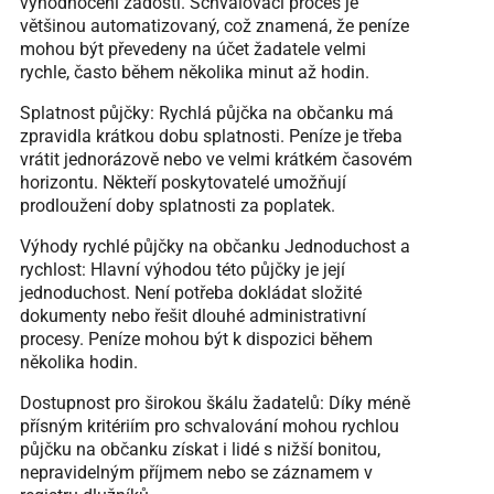
vyhodnocení žádosti. Schvalovací proces je
většinou automatizovaný, což znamená, že peníze
mohou být převedeny na účet žadatele velmi
rychle, často během několika minut až hodin.
Splatnost půjčky: Rychlá půjčka na občanku má
zpravidla krátkou dobu splatnosti. Peníze je třeba
vrátit jednorázově nebo ve velmi krátkém časovém
horizontu. Někteří poskytovatelé umožňují
prodloužení doby splatnosti za poplatek.
Výhody rychlé půjčky na občanku Jednoduchost a
rychlost: Hlavní výhodou této půjčky je její
jednoduchost. Není potřeba dokládat složité
dokumenty nebo řešit dlouhé administrativní
procesy. Peníze mohou být k dispozici během
několika hodin.
Dostupnost pro širokou škálu žadatelů: Díky méně
přísným kritériím pro schvalování mohou rychlou
půjčku na občanku získat i lidé s nižší bonitou,
nepravidelným příjmem nebo se záznamem v