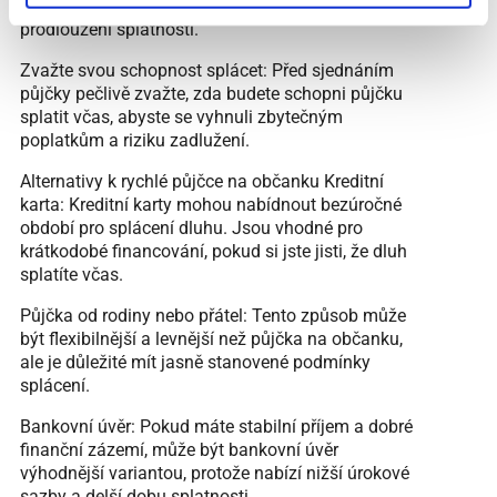
půjčky, včetně poplatků za prodlení a možnosti
prodloužení splatnosti.
Zvažte svou schopnost splácet: Před sjednáním
půjčky pečlivě zvažte, zda budete schopni půjčku
splatit včas, abyste se vyhnuli zbytečným
poplatkům a riziku zadlužení.
Alternativy k rychlé půjčce na občanku Kreditní
karta: Kreditní karty mohou nabídnout bezúročné
období pro splácení dluhu. Jsou vhodné pro
krátkodobé financování, pokud si jste jisti, že dluh
splatíte včas.
Půjčka od rodiny nebo přátel: Tento způsob může
být flexibilnější a levnější než půjčka na občanku,
ale je důležité mít jasně stanovené podmínky
splácení.
Bankovní úvěr: Pokud máte stabilní příjem a dobré
finanční zázemí, může být bankovní úvěr
výhodnější variantou, protože nabízí nižší úrokové
sazby a delší dobu splatnosti.