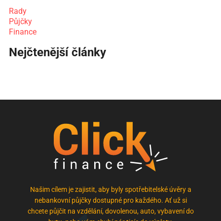
Rady
Půjčky
Finance
Nejčtenější články
Našim cílem je zajistit, aby byly spotřebitelské úvěry a
nebankovní půjčky dostupné pro každého. Ať už si
chcete půjčit na vzdělání, dovolenou, auto, vybavení do