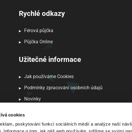
Rychlé odkazy
Férová půjčka
Půjčka Online
Užitečné informace
Jak používáme Cookies
Podmínky zpracování osobních údajů
Novinky
ívá cookies
reklam, poskytování funkcí sociálních médií a analýze naší návš
 Informace o tom, jak náš web používáte, sdílíme se svými par