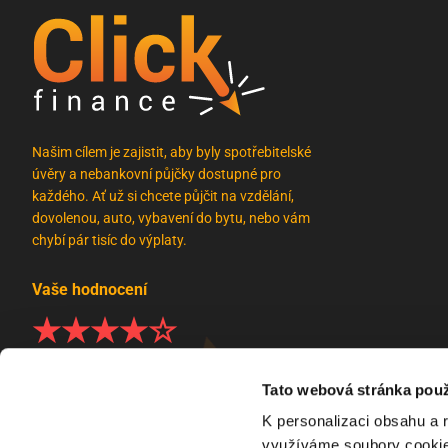
Našim cílem je zajistit, aby byly spotřebitelské
úvěry a nebankovní půjčky dostupné pro
každého. Ať už si chcete půjčit na vzdělání,
dovolenou, auto, vybavení do bytu, nebo vám
chybí pár tisíc do výplaty.
Vaše hodnocení
4.7/5 a ohodnotilo nás 299 zákazníků
Tato webová stránka použ
K personalizaci obsahu a 
využíváme soubory cookie.