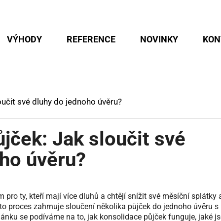
VÝHODY
REFERENCE
NOVINKY
KON
oučit své dluhy do jednoho úvěru?
jček: Jak sloučit své
oho úvěru?
pro ty, kteří mají více dluhů a chtějí snížit své měsíční splátky 
to proces zahrnuje sloučení několika půjček do jednoho úvěru s
nku se podíváme na to, jak konsolidace půjček funguje, jaké j