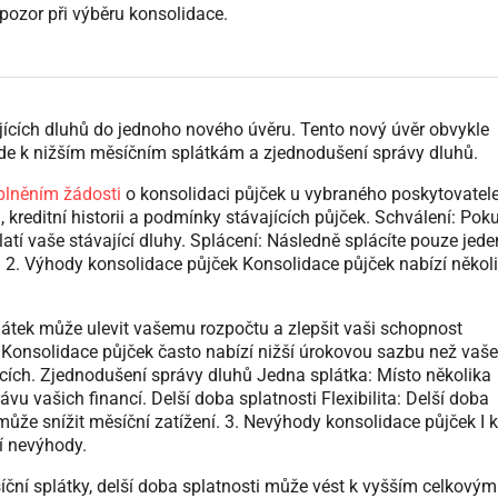
 pozor při výběru konsolidace.
vajících dluhů do jednoho nového úvěru. Tento nový úvěr obvykle
vede k nižším měsíčním splátkám a zjednodušení správy dluhů.
plněním žádosti
o konsolidaci půjček u vybraného poskytovatel
, kreditní historii a podmínky stávajících půjček. Schválení: Pok
atí vaše stávající dluhy. Splácení: Následně splácíte pouze jede
 2. Výhody konsolidace půjček Konsolidace půjček nabízí někol
látek může ulevit vašemu rozpočtu a zlepšit vaši schopnost
 Konsolidace půjček často nabízí nižší úrokovou sazbu než vaše
cích. Zjednodušení správy dluhů Jedna splátka: Místo několika
vu vašich financí. Delší doba splatnosti Flexibilita: Delší doba
 může snížit měsíční zatížení. 3. Nevýhody konsolidace půjček I 
jí nevýhody.
síční splátky, delší doba splatnosti může vést k vyšším celkovým