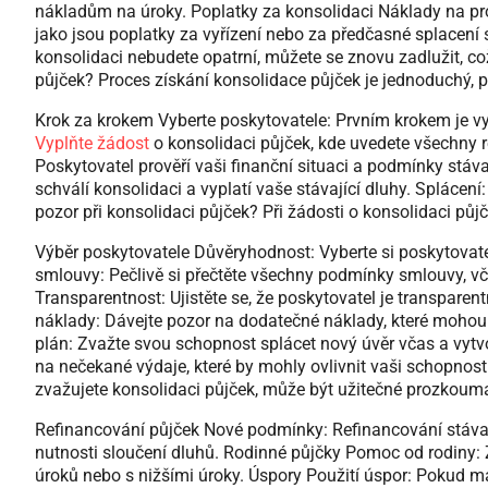
nákladům na úroky. Poplatky za konsolidaci Náklady na pr
jako jsou poplatky za vyřízení nebo za předčasné splacení 
konsolidaci nebudete opatrní, můžete se znovu zadlužit, což
půjček? Proces získání konsolidace půjček je jednoduchý, 
Krok za krokem Vyberte poskytovatele: Prvním krokem je v
Vyplňte žádost
o konsolidaci půjček, kde uvedete všechny r
Poskytovatel prověří vaši finanční situaci a podmínky stáv
schválí konsolidaci a vyplatí vaše stávající dluhy. Splácen
pozor při konsolidaci půjček? Při žádosti o konsolidaci půjč
Výběr poskytovatele Důvěryhodnost: Vyberte si poskytova
smlouvy: Pečlivě si přečtěte všechny podmínky smlouvy, vč
Transparentnost: Ujistěte se, že poskytovatel je transpare
náklady: Dávejte pozor na dodatečné náklady, které mohou 
plán: Zvažte svou schopnost splácet nový úvěr včas a vytvoř
na nečekané výdaje, které by mohly ovlivnit vaši schopnost 
zvažujete konsolidaci půjček, může být užitečné prozkoumat
Refinancování půjček Nové podmínky: Refinancování stáva
nutnosti sloučení dluhů. Rodinné půjčky Pomoc od rodiny: 
úroků nebo s nižšími úroky. Úspory Použití úspor: Pokud má