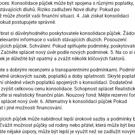
oces: Konsolidace půjček může být spojena s různými poplatky,
stávajících dluhů. Riziko zadlužení Nové dluhy: Pokud po
 může zhoršit vaši finanční situaci. 4. Jak získat konsolidaci
pokud postupujete správně.
ybrat si důvěryhodného poskytovatele konsolidace půjček. Žádos
elevantní informace o vašich stávajících dluzích. Posouzení:
ajících půjček. Schválení: Pokud splňujete podmínky, poskytovat
í: Začněte splácet nový úvěr podle nových podmínek. 5. Na co si 
ek je důležité být opatrný a zvážit několik klíčových faktorů.
tele s dobrými recenzemi a transparentními podmínkami. Podmí
etně úrokových sazeb, poplatků a doby splatnosti. Skryté popla
ntní ohledně všech poplatků spojených s konsolidací. Dodatečné
zvýšit celkovou cenu konsolidace. Schopnost splácet Realistic
te si realistický finanční plán. Nouzový fond: Mějte rezervní fo
splácet nový úvěr. 6. Alternativy k konsolidaci půjček Pokud
 i jiné možnosti financování.
jících půjček může nabídnout lepší úrokové sazby a podmínky 
Zvážit možnost půjčky od rodiny nebo přátel, která může být be
te nějaké úspory, může být lepší je využít než se zadlužit nový