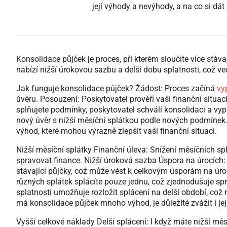
její výhody a nevýhody, a na co si dát
Konsolidace půjček je proces, při kterém sloučíte více stá
nabízí nižší úrokovou sazbu a delší dobu splatnosti, což 
Jak funguje konsolidace půjček? Žádost: Proces začíná
vy
úvěru. Posouzení: Poskytovatel prověří vaši finanční situaci
splňujete podmínky, poskytovatel schválí konsolidaci a vypl
nový úvěr s nižší měsíční splátkou podle nových podmínek.
výhod, které mohou výrazně zlepšit vaši finanční situaci.
Nižší měsíční splátky Finanční úleva: Snížení měsíčních sp
spravovat finance. Nižší úroková sazba Úspora na úrocích:
stávající půjčky, což může vést k celkovým úsporám na úro
různých splátek splácíte pouze jednu, což zjednodušuje sprá
splatnosti umožňuje rozložit splácení na delší období, což
má konsolidace půjček mnoho výhod, je důležité zvážit i je
Vyšší celkové náklady Delší splácení: I když máte nižší mě