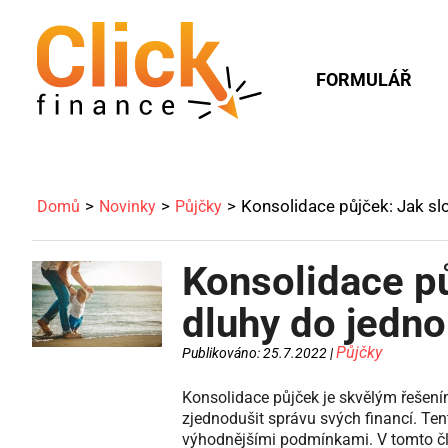
FORMULÁŘ
Konsolidace půjček: Jak sl
Domů
Novinky
Půjčky
Konsolidace pů
dluhy do jedn
Půjčky
Publikováno: 25.7.2022 |
Konsolidace půjček je skvělým řešením 
zjednodušit správu svých financí. Ten
výhodnějšími podmínkami. V tomto člá