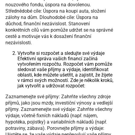
nouzového fondu, úspora na dovolenou.
Střednědobé cíle: Úspora na koupi auta, složení
zálohy na dům. Dlouhodobé cíle: Úspora na
důchod, finanční nezávislost. Stanovení
konkrétních cílů vám pomůže udržet se na správné
cestě a motivuje vás k dosažení finanční
nezávislosti.
Vytvořte si rozpočet a sledujte své výdaje
Efektivní správa vašich financí začíná
vytvořením rozpočtu. Rozpočet vám pomůže
sledovat vaše příjmy a výdaje, identifikovat
oblasti, kde můžete ušetřit, a zajistit, že žijete
v rámci svých možností. Zde je několik kroků,
jak vytvořit a udržovat rozpočet:
Zaznamenejte své příjmy: Zahrňte všechny zdroje
příjmů, jako jsou mzdy, investiční výnosy a vedlejší
příjmy. Zaznamenejte své výdaje: Zahrňte všechny
výdaje, včetně fixních nákladů (např. nájem,
hypotéka, pojistky) a variabilních nákladů (např.
potraviny, zábava). Porovnejte příjmy a výdaje:
Ujistěte se, že vaše výdaje nepřevyšují vaše příjmy.