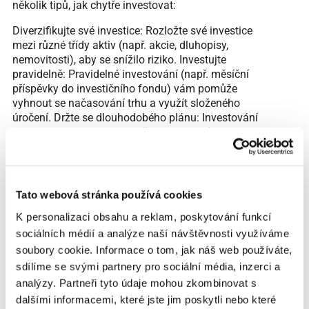
několik tipů, jak chytře investovat:
Diverzifikujte své investice: Rozložte své investice
mezi různé třídy aktiv (např. akcie, dluhopisy,
nemovitosti), aby se snížilo riziko. Investujte
pravidelně: Pravidelné investování (např. měsíční
příspěvky do investičního fondu) vám pomůže
vyhnout se načasování trhu a využít složeného
úročení. Držte se dlouhodobého plánu: Investování
je maraton, ne sprint. Vyhněte se panickým
prodejům během tržních výkyvů a držte se svého
dlouhodobého plánu. Zvažte profesionální pomoc:
Pokud nejste zkušení investoři, zvažte spolupráci s
finančním poradcem, který vám pomůže sestavit a
Tato webová stránka používá cookies
spravovat vaše investiční portfolio. 5. Snižte a
K personalizaci obsahu a reklam, poskytování funkcí
eliminujte dluhy Dluhy mohou být velkou
sociálních médií a analýze naší návštěvnosti využíváme
překážkou na cestě k finanční nezávislosti. Snížení
a eliminace dluhů by mělo být jedním z vašich
soubory cookie. Informace o tom, jak náš web používáte,
hlavních finančních cílů. Zde je několik strategií, jak
sdílíme se svými partnery pro sociální média, inzerci a
se zbavit dluhů:
analýzy. Partneři tyto údaje mohou zkombinovat s
dalšími informacemi, které jste jim poskytli nebo které
Identifikujte všechny své dluhy: Seznamte si