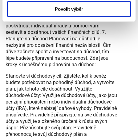
odborníků a zůstat informovaní o aktuálních
Povolit výběr
trendech. Spolupracujte s finančním poradcem:
Profesionální finanční poradce vám může
poskytnout individuální rady a pomoci vám
sestavit a dosáhnout vašich finančních cílů. 7.
Plánujte na důchod Plánování na důchod je
nezbytné pro dosažení finanční nezávislosti. Čím
dříve začnete spořit a investovat na důchod, tím
lépe budete připraveni na budoucnost. Zde jsou
kroky k úspěšnému plánování na důchod:
Stanovte si důchodový cíl: Zjistěte, kolik peněz
budete potřebovat na pohodlný důchod, a vytvořte
plán, jak tohoto cíle dosáhnout. Využijte
důchodové účty: Využijte důchodové účty, jako jsou
penzijní připojištění nebo individuální důchodové
účty (IRA), které nabízejí daňové výhody. Pravidelně
přispívejte: Pravidelně přispívejte na své důchodové
účty a využijte složeného úročení k růstu svých
úspor. Přizpůsobujte svůj plán: Pravidelně
přehodnocujte svůj důchodový plán a