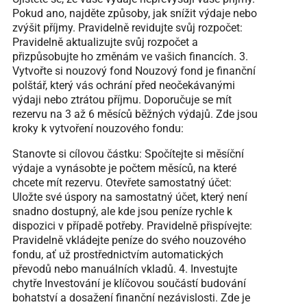
Pokud ano, najděte způsoby, jak snížit výdaje nebo
zvýšit příjmy. Pravidelně revidujte svůj rozpočet:
Pravidelně aktualizujte svůj rozpočet a
přizpůsobujte ho změnám ve vašich financích. 3.
Vytvořte si nouzový fond Nouzový fond je finanční
polštář, který vás ochrání před neočekávanými
výdaji nebo ztrátou příjmu. Doporučuje se mít
rezervu na 3 až 6 měsíců běžných výdajů. Zde jsou
kroky k vytvoření nouzového fondu:
Stanovte si cílovou částku: Spočítejte si měsíční
výdaje a vynásobte je počtem měsíců, na které
chcete mít rezervu. Otevřete samostatný účet:
Uložte své úspory na samostatný účet, který není
snadno dostupný, ale kde jsou peníze rychle k
dispozici v případě potřeby. Pravidelně přispívejte:
Pravidelně vkládejte peníze do svého nouzového
fondu, ať už prostřednictvím automatických
převodů nebo manuálních vkladů. 4. Investujte
chytře Investování je klíčovou součástí budování
bohatství a dosažení finanční nezávislosti. Zde je